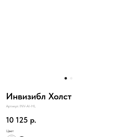
Инвизибл Холст
Артикул:
INV-AI-HL
10 125
р.
Цвет