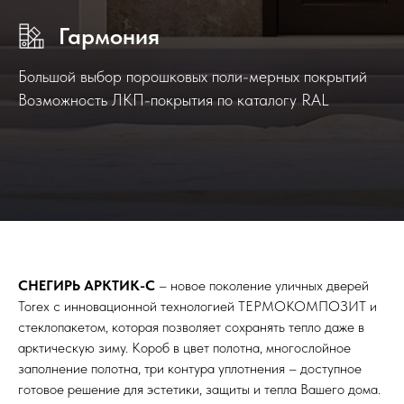
Гармония
Большой выбор порошковых поли-мерных покрытий
Возможность ЛКП-покрытия по каталогу RAL
СНЕГИРЬ АРКТИК-С
– новое поколение уличных дверей
Torex с инновационной технологией ТЕРМОКОМПОЗИТ и
стеклопакетом, которая позволяет сохранять тепло даже в
арктическую зиму. Короб в цвет полотна, многослойное
заполнение полотна, три контура уплотнения – доступное
готовое решение для эстетики, защиты и тепла Вашего дома.