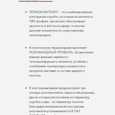
ТЕРМОКОМПОЗИТ – это комбинированная
конструкция короба, состоящая из металла и
ПВХ профиля, где металл обеспечивает
прочность и жёсткость двери, а пластик -
высокие показатели по сопротивлению
теплопередаче.
В полотне роль терморазрыва выполняет
ПОЛИАМИДНЫЙ ПРОФИЛЬ. Он выполняет
важную функцию надёжного
теплоизолирующего элемента, устойчив к
колебаниям температуры и влажности и
аккуратно выглядит в составе дверного
полотна.
В конструкции двери предусмотрено три
контура уплотнителей из термостойкой резины,
два из которых расположены по периметру
короба и один - по периметру полотна.
Благодаря инновационной конструкции,
уплотнители устанавливаются В ПАЗ