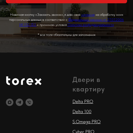
Нажимая кнопку «Заказать звонок», я даю своё
согласие
на обработку моих
персональных данных в соответствии с
Федеральным законом от 27.07.2006
№ 152-ФЗ
и принимаю условия
Политики конфиденциальности
* все поля обязательны для заполнения
Двери в
квартиру
Delta PRO
Delta 100
S.Omega PRO
Cyber PRO