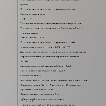
графит
Холоднокатаная сталь 1,4 мм с покрытием в полотне
Пенополистирол 2 слоя
ХДФ 3,2 мм
Уплотнитель из термостойкой резины по периметру полотна
Усиление полотна - металлические скобы в замковой зоне и
стальные косынки
Короб глубиной 138 мм
Холоднокатаная сталь 1,6 мм с покрытием в коробе
Терморазрыв в коробе - ТЕРМОКОМПОЗИТ**
Два уплотнителя из термостойкой резины по периметру короба
Порог из нержавеющей стали на наружнем и внутреннем
коробе*
Замок дополнительный: сувальдный Avers T-47/S6
Замок основной: сувальдный Avers T-52/S8
«Ночная» задвижка
Металлический эксцентрик для регулировки притвора полотна
Внутренняя панель MDF от 10 до 16 мм с ПВХ-покрытием
Противосъёмные ригели – 2 шт.
Петли с опорным подшипником - 2 шт.
Трёхкамерный тонированный стеклопакет
*С доплатой
**Внутренний короб из ПВХ в базовом цвете графит