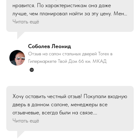
нравится. По характеристикам она даже
лучше, чем планировал найти за эту цену. Меня
детально в салоне проконсультировали,
Читать ещё
обслуживание достойное, все супер
★★★★★ (5 из 5)
Соболев Леонид
Отзыв на салон стальных дверей Torex в
Гипермаркете Твой Дом 66 км. МКАД
Хочу оставить честный отзыв! Покупали входную
дверь в данном салоне, менеджеры все
отзывчевые, всегда были на связе.
Проконсультировав мы выбрали нашу дверь, по
Читать ещё
всем характеристикам у нее лучшая цена во
всем ТЦ! Привезли качественное изделие,