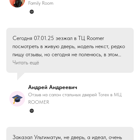
Family Room
★★★★★ (5 из 5)
Сегодня 07.01.25 зезжал в ТЦ Roomer
посмотреть в живую дверь, модель некст, редко
пищу отзывы, но сегодня не поленюсь, в этом
салоне работает девушка Ольга, которая
Читать ещё
быстро и без лишней воды ответила на все мои
вопросы связаные с продукцией! Остался под
впечатлением, в других салонах сидят
Андрей Андреевич
сотрудники - не рыба ни мясо!
Отзыв на салон стальных дверей Torex в МЦ
ROOMER
★★★★★ (5 из 5)
Заказал Ультиматум, не дверь, а идеал, очень