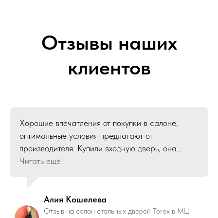
Отзывы наших
клиентов
Хорошие впечатления от покупки в салоне,
оптимальные условия предлагают от
производителя. Купили входную дверь, она
тяжелая, когда закрываешь есть ощущение
Читать ещё
надежности, как раз то что мы хотели получили
с этой моделью. Мастера установщики опытные,
оправдали ожидания
Алия Кошелева
Отзыв на салон стальных дверей Torex в МЦ